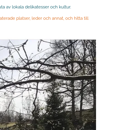
 av lokala delikatesser och kultur.
terade platser, leder och annat, och hitta till