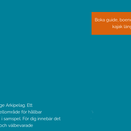
Boka guide, boend
kajak lä
e Arkipelag. Ett
lområde för hållbar
 i samspel. För dig innebär det
 och välbevarade