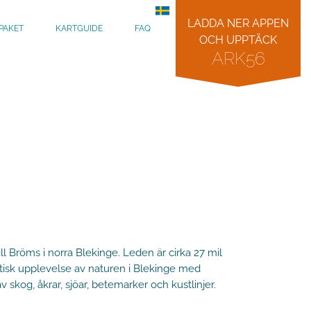
LADDA NER APPEN
PAKET
KARTGUIDE
FAQ
OCH UPPTÄCK
ARK56
l Bröms i norra Blekinge. Leden är cirka 27 mil
stisk upplevelse av naturen i Blekinge med
skog, åkrar, sjöar, betemarker och kustlinjer.