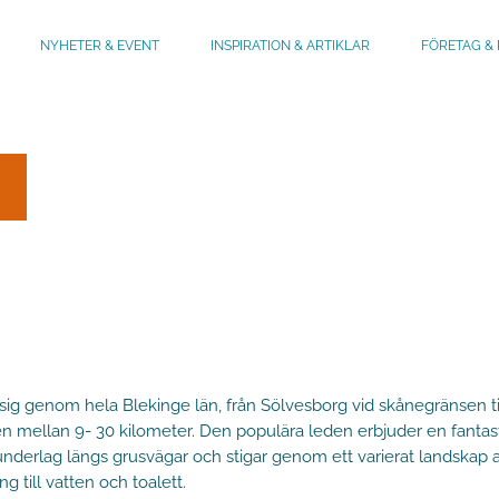
NYHETER & EVENT
INSPIRATION & ARTIKLAR
FÖRETAG & 
ig genom hela Blekinge län, från Sölvesborg vid skånegränsen til
en mellan 9- 30 kilometer. Den populära leden erbjuder en fanta
underlag längs grusvägar och stigar genom ett varierat landskap av 
g till vatten och toalett.