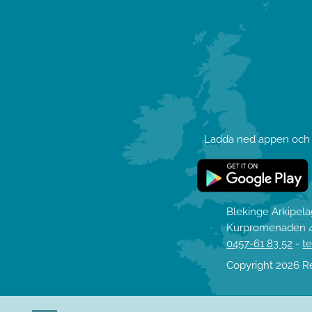
Ladda ned appen och l
Blekinge Arkipel
Kurpromenaden 4
0457-61 83 52
-
t
Copyright 2026 R