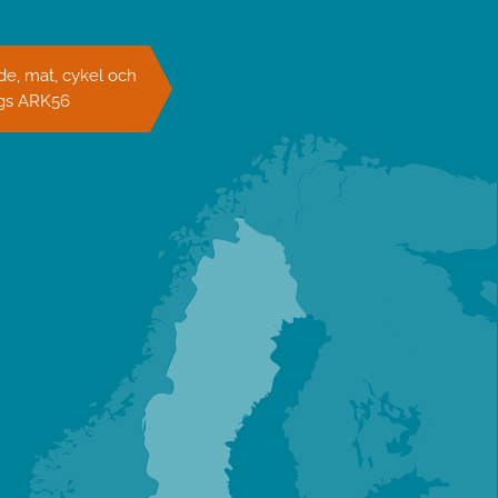
e, mat, cykel och
ngs ARK56