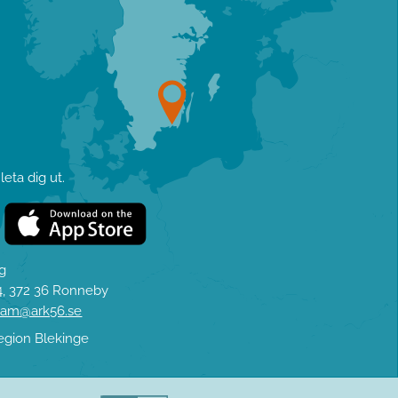
eta dig ut.
ag
, 372 36 Ronneby
eam@ark56.se
egion Blekinge