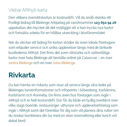
Vikbar ARK56 karta
Den vikbara översiktskartan är kostnadsfri. Vill du ändå skänka ett
frivilligt bidrag till Blekinge Arkipelag på swishnummer
123 650 94 26
uppskattas det mycket då det möjliggör att vi kan trycka nya kartor
och fortsätta arbeta för en hållbar utveckling i biosfärområdet.
När du skickar ett bidrag för kartan stödjer du även lokala företagare
som erbjuder service och unika upplevelser längs med de länkade
kustlederna ARK56. Det finns det även slitstarka och vattentåliga
kartor över hela Blekinge att beställa online på Calazo.se – en över
västra Blekinge
och en över
östra Blekinge
.
Rivkarta
Du kan hämta en rivkarta som visar all service längs våra leder på
Blekinges turistinformationer och infopoints i Sölvesborg, Karlskrona,
Karlshamn och Ronneby. De finns även hos företagen som ingår i
ARK56 och är helt kostandsfri. Där får du både en tydlig överblick över
vilka slags boende, restauranger, uthyrare och upplevelseföretag som
ingår i ARK56 samt det förenklar för dig som vill planera dina rutter om
du önskar kombinera din tur med en skön övernattning eller lunch vid
dukat bord.