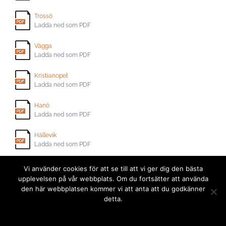
Trossö
Ladda ned som PDF
Vägga
Ladda ned som PDF
Kristianopel
Ladda ned som PDF
Hanö
Ladda ned som PDF
Hällevik
Ladda ned som PDF
Sölvesborg
Vi använder cookies för att se till att vi ger dig den bästa
Ladda ned som PDF
upplevelsen på vår webbplats. Om du fortsätter att använda
den här webbplatsen kommer vi att anta att du godkänner
Företag inom ARK56
detta.
Ladda ned som PDF
Ok