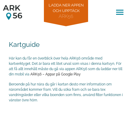
LADDA NER APPEN
OCH UPPTÄCK
Gå till huvudinnehåll
ARK56
Kartguide
Här kan du får en överblick över hela ARK56 område med
kartverktyget. Det är bara ett litet urval som visas i denna kartvyn, För
att få allt innehåll måste du gå via appen ARK56 som du laddar ner till
din mobil via
ARK56 – Appar på Google Play
Beroende på hur nära du går i kartan desto mer information om
närområdet kommer fram. Vill du söka fram och se bara tex
vandringsleder eller vilka boenden som finns, använd filter funktionen i
vänster övre hörn.