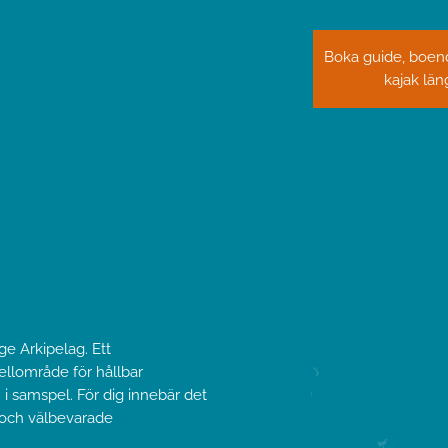
Boka guide, boend
kajak lä
e Arkipelag. Ett
lområde för hållbar
 i samspel. För dig innebär det
 och välbevarade