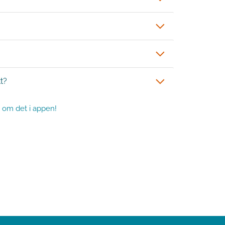
tt?
on om det i appen!