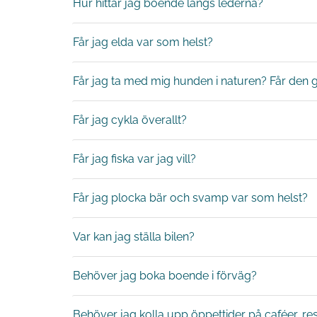
Hur hittar jag boende längs lederna?
Får jag elda var som helst?
Får jag ta med mig hunden i naturen? Får den g
Får jag cykla överallt?
Får jag fiska var jag vill?
Får jag plocka bär och svamp var som helst?
Var kan jag ställa bilen?
Behöver jag boka boende i förväg?
Behöver jag kolla upp öppettider på caféer, r