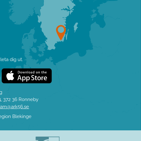
eta dig ut.
ag
, 372 36 Ronneby
eam@ark56.se
egion Blekinge