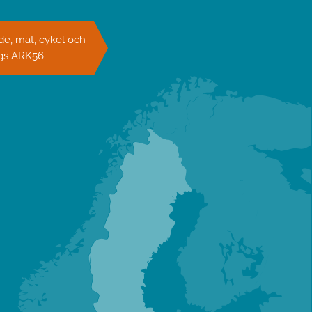
e, mat, cykel och
ngs ARK56