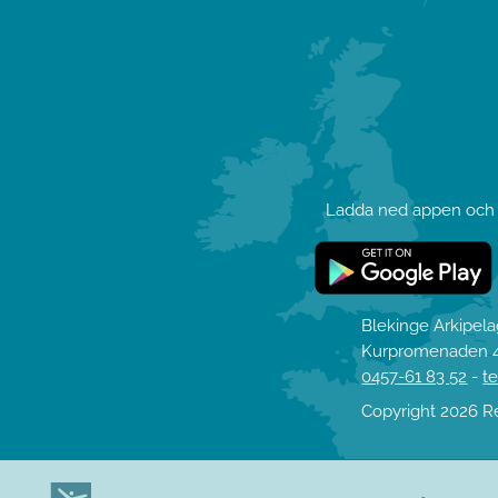
Ladda ned appen och l
Blekinge Arkipel
Kurpromenaden 4
0457-61 83 52
-
t
Copyright 2026 R