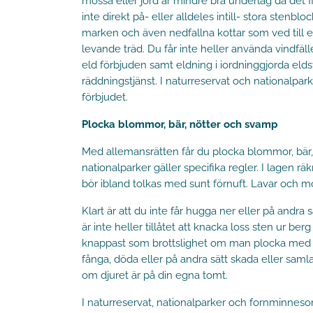
mossa eller jord är mindre bra underlag då det f
inte direkt på- eller alldeles intill- stora stenbl
marken och även nedfallna kottar som ved till elde
levande träd. Du får inte heller använda vindfäl
eld förbjuden samt eldning i iordninggjorda el
räddningstjänst. I naturreservat och nationalparke
förbjudet.
Plocka blommor, bär, nötter och svamp
Med allemansrätten får du plocka blommor, bär, s
nationalparker gäller specifika regler. I lage
bör ibland tolkas med sunt förnuft. Lavar och mos
Klart är att du inte får hugga ner eller på andr
är inte heller tillåtet att knacka loss sten ur be
knappast som brottslighet om man plocka med enst
fånga, döda eller på andra sätt skada eller samla 
om djuret är på din egna tomt.
I naturreservat, nationalparker och fornminnesom