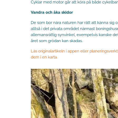
Cyklar med motor går att köra på både cykelbanor 
Vandra och åka skidor
De som bor nära naturen har rätt att känna sig
alltså i det privata området närmast boningshuset
allemansrättig synvinkel, exempelvis kanske det 
året som grödan kan skadas.
Läs originalartikeln i appen eller planeringsverkt
dem i en karta.