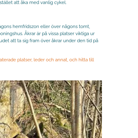
stället att åka med vanlig cykel.
någons hemfridszon eller över någons tomt,
ningshus. Åkrar är på vissa platser viktiga ur
udet att ta sig fram över åkrar under den tid på
terade platser, leder och annat, och hitta till