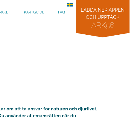
LADDA NER APPEN
PAKET
KARTGUIDE
FAQ
OCH UPPTÄCK
ARK56
ar om att ta ansvar för naturen och djurlivet,
 Du använder allemansrätten när du