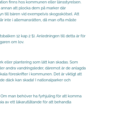
ation finns hos kommunen eller länsstyrelsen.
on annan att plocka dem på marker där
n till bären vid exempelvis skogsskötsel. Att
r inte i allemansrätten, då man ofta måste
sbalken 12 kap 2 §). Anledningen till detta är för
kägaren om lov.
ark eller plantering som lätt kan skadas. Som
eller andra vandringsleder, däremot är de anlagda
ala föreskrifter i kommunen. Det är viktigt att
ade däck kan skada! I nationalparker och
n. Om man behöver ha fyrhjuling för att komma
a av ett läkarutlåtande för att behandla