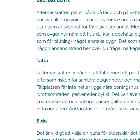
Bad, båt och is
Allemansrätten gäller både på land och på vatten
hänsyn till omgivningen är detsamma som på land de
eller som är skyddat för fågelliv eller annat. 
som avgör hur nära ett hus du kan uppehålla dig
som för tältning- något enstaka dygn. Det som avg
någon annans strand behöver du fråga markägar
Tälta
I allemansrätten ingår det att tälta med ett par,
eftersom risken för sanitära olägenheter och mark
Tältplatsen får inte heller ligga nära boningshus
idrottsområden, parker eller dylikt. Det kan äve
I naturreservat och nationalparker gäller andra sp
hela områden. Anslagstavlor i områdena visar va
Elda
Det är viktigt att välja en plats för elden där det