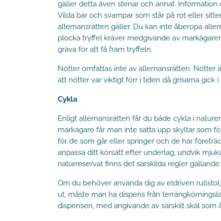
gäller detta även stenar och annat. Information
Vilda bär och svampar som står på rot eller sitt
allemansrätten gäller. Du kan inte åberopa alle
plocka tryffel kräver medgivande av markägaren
gräva för att få fram tryffeln.
Nötter omfattas inte av allemansrätten. Nötter är
att nötter var viktigt förr i tiden då grisarna gic
Cykla
Enligt allemansrätten får du både cykla i nature
markägare får man inte sätta upp skyltar som för
för de som går eller springer och de har företrä
anpassa ditt körsätt efter underlag, undvik mju
naturreservat finns det särskilda regler gällande c
Om du behöver använda dig av eldriven rullstol
ut, måste man ha dispens från terrängkörningsla
dispensen, med angivande av särskilt skäl som 