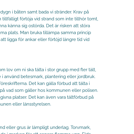
 dygn i båten samt bada vi stränder. Krav på
llfälligt förtöja vid strand som inte tillhör tomt,
a känna sig ostörda. Det är risken att störa
amma plats. Man bruka tillämpa samma princip
 ligga för ankar eller förtöjd längre tid vid
 lov om ni ska tälta i stor grupp med fler tält,
e i använd betesmark, plantering eller jordbruk.
eskrifterna. Det kan gälla förbud att tälta i
eda på vad som gäller hos kommunen eller polisen.
angivna platser. Det kan även vara tältförbud på
unen eller länsstyrelsen.
 Sand eller grus är lämpligt underlag. Torvmark,