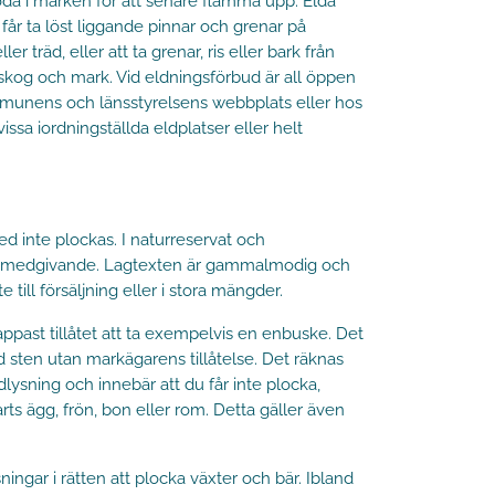
löda i marken för att senare flamma upp. Elda
u får ta löst liggande pinnar och grenar på
 träd, eller att ta grenar, ris eller bark från
i skog och mark. Vid eldningsförbud är all öppen
ommunens och länsstyrelsens webbplats eller hos
vissa iordningställda eldplatser eller helt
ed inte plockas. I naturreservat och
rens medgivande. Lagtexten är gammalmodig och
till försäljning eller i stora mängder.
appast tillåtet att ta exempelvis en enbuske. Det
med sten utan markägarens tillåtelse. Det räknas
lysning och innebär att du får inte plocka,
arts ägg, frön, bon eller rom. Detta gäller även
ngar i rätten att plocka växter och bär. Ibland