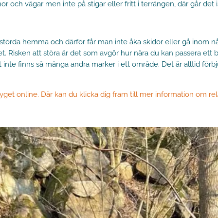
och vägar men inte på stigar eller fritt i terrängen, där går det i
 ostörda hemma och därför får man inte åka skidor eller gå inom 
. Risken att störa är det som avgör hur nära du kan passera ett bo
inte finns så många andra marker i ett område. Det är alltid förbj
yget online. Där kan du klicka dig fram till mer information om rela