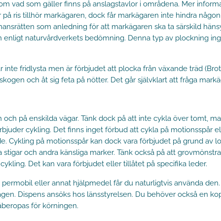
 om vad som gäller finns på anslagstavlor i områdena. Mer inform
er på ris tillhör markägaren, dock får markägaren inte hindra någ
mansrätten som anledning för att markägaren ska ta särskild hänsy
 enligt naturvårdverkets bedömning. Denna typ av plockning ingå
 inte fridlysta men är förbjudet att plocka från växande träd (Brott
k i skogen och åt sig feta på nötter. Det går självklart att fråga mar
n och på enskilda vägar. Tänk dock på att inte cykla över tomt, m
bjuder cykling. Det finns inget förbud att cykla på motionsspår 
de. Cykling på motionsspår kan dock vara förbjudet på grund av lok
ka stigar och andra känsliga marker. Tänk också på att grovmönstr
ykling. Det kan vara förbjudet eller tillåtet på specifika leder.
, permobil eller annat hjälpmedel får du naturligtvis använda de
gen. Dispens ansöks hos länsstyrelsen. Du behöver också en kopi
åberopas för körningen.