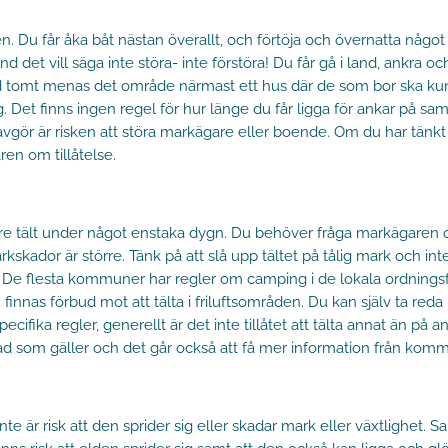
. Du får åka båt nästan överallt, och förtöja och övernatta något
t vill säga inte störa- inte förstöra! Du får gå i land, ankra och ti
Med tomt menas det område närmast ett hus där de som bor ska kunn
. Det finns ingen regel för hur länge du får ligga för ankar på s
ör är risken att störa markägare eller boende. Om du har tänkt att
en om tillåtelse.
 tre tält under något enstaka dygn. Du behöver fråga markägaren om
skador är större. Tänk på att slå upp tältet på tålig mark och int
. De flesta kommuner har regler om camping i de lokala ordningsför
n finnas förbud mot att tälta i friluftsområden. Du kan själv ta r
ecifika regler, generellt är det inte tillåtet att tälta annat än på 
d som gäller och det går också att få mer information från komm
 inte är risk att den sprider sig eller skadar mark eller växtlighet.