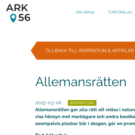
OM ARK56
TURFÖRSLAG
Gå till huvudinnehåll
TILLBAKA TILL INSPIRATION & ARTIKLAR
Allemansrätten
2025-03-06
INSPIRATION
Allemansrätten ger alla rätt att vistas i natu
visa hänsyn mot markägare och andra besökar
exempelvis plockar bär i skogen, går en pro