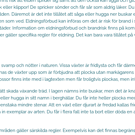
inns risk att elden sprider sig samt att den också kan ligga och g
ock eller klippor! De spricker sönder och får sår som aldrig läker. D
n. Däremot är det inte tillåtet att såga eller hugga ner buskar eller
len som ved. Eldningsförbud kan införas om det är risk för brand 
dstäder. Information om eldningsförbud och brandrisk finns på k
r gäller specifika regler för eldning. Det kan bara vara tillåtet på 
vamp och nötter i naturen. Vissa växter är fridlysta och får därm
n räknas de växter upp som är förbjudna att plocka utan markäga
sor finns inte med i lagtexten men får troligtvis plockas, men inte 
a sätt skada växande träd. I lagen nämns inte buskar, men det är kn
rg eller hugga in sitt namn i berghällar. Du får inte heller plocka 
aka mindre stenar. Att en växt eller djurart är fredad kallas frid
in exemplar av arten. Du får i flera fall inte ta bort eller döda en 
råden gäller särskilda regler. Exempelvis kan det finnas begränsni